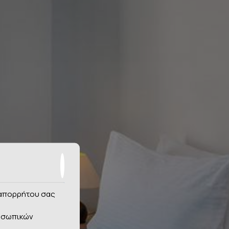
ς απορρήτου σας
οσωπικών