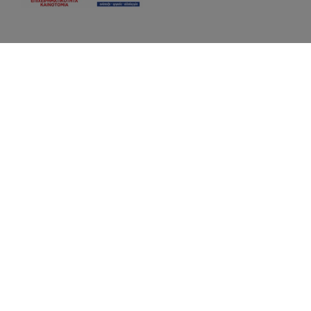
ΜΟΝΌ ΔΩΜΆΤΙΟ
1 άτομο
1 διπλό κρεβάτι
Περισσότερα
Κάντε κράτηση