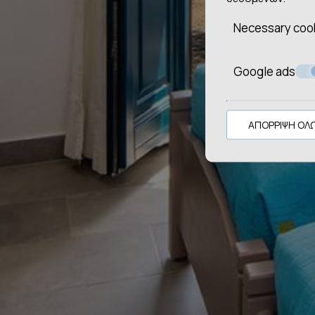
Necessary coo
Google ads
ΑΠΌΡΡΙΨΗ ΌΛ