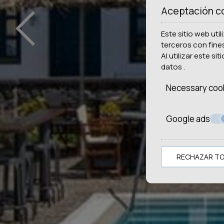
‹
Aceptación c
Este sitio web uti
terceros con fine
Al utilizar este si
datos
.
Necessary coo
Google ads
RECHAZAR T