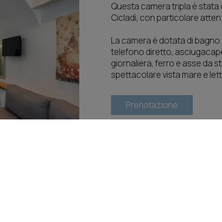
Questa camera tripla è stata 
Cicladi, con particolare attenz
La camera è dotata di bagno pri
telefono diretto, asciugacapel
giornaliera, ferro e asse da s
spettacolare vista mare e letti
Prenotazione