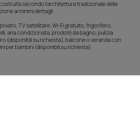
costruita secondo l'architettura tradizionale delle
ione ai minimi dettagli.
vato, TV satellitare, Wi-Fi gratuito, frigorifero,
li, aria condizionata, prodotti da bagno, pulizia
tiro (disponibili su richiesta), balcone o veranda con
ni per bambini (disponibili su richiesta)