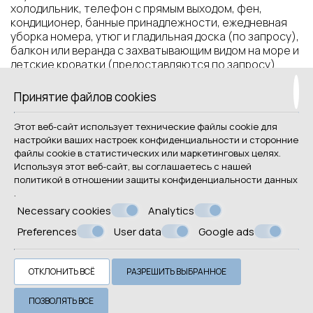
холодильник, телефон с прямым выходом, фен,
кондиционер, банные принадлежности, ежедневная
уборка номера, утюг и гладильная доска (по запросу),
балкон или веранда с захватывающим видом на море и
детские кроватки (предоставляются по запросу)
Принятие файлов cookies
бронирование
Этот веб-сайт использует технические файлы cookie для
Запрос
настройки ваших настроек конфиденциальности и сторонние
файлы cookie в статистических или маркетинговых целях.
Используя этот веб-сайт, вы соглашаетесь с нашей
политикой в отношении
защиты конфиденциальности данных
.
Necessary cookies
Analytics
Preferences
User data
Google ads
ОТКЛОНИТЬ ВСЁ
РАЗРЕШИТЬ ВЫБРАННОЕ
ПОЗВОЛЯТЬ ВСЕ