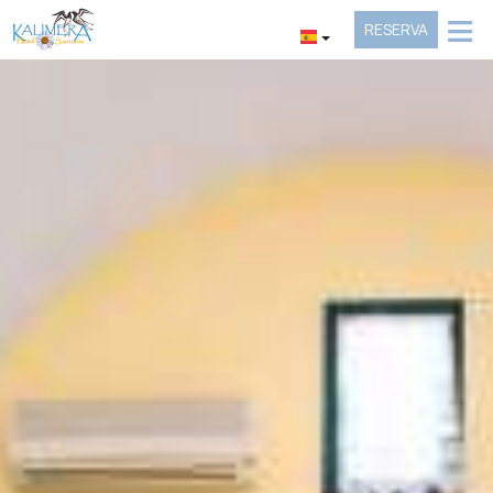
≡
RESERVA
HOME
UBICACIÓN
ESTANCIA
COMODIDADES
GALERÍA
INVESTIGACIÓN
CONTACTO