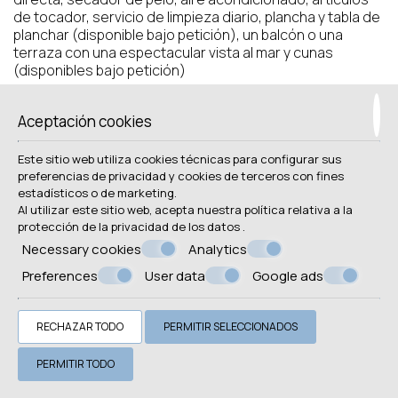
de tocador, servicio de limpieza diario, plancha y tabla de
planchar (disponible bajo petición), un balcón o una
terraza con una espectacular vista al mar y cunas
(disponibles bajo petición)
Reserva
Aceptación cookies
Este sitio web utiliza cookies técnicas para configurar sus
Solicitud
preferencias de privacidad y cookies de terceros con fines
estadísticos o de marketing.
Al utilizar este sitio web, acepta nuestra política relativa a la
protección de la privacidad de los datos
.
Necessary cookies
Analytics
Preferences
User data
Google ads
RECHAZAR TODO
PERMITIR SELECCIONADOS
PERMITIR TODO